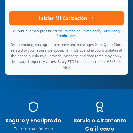
Iniciar Mi Cotización
Al continuar, aceptas nuestros
Política de Privacidad
y
Términos y
Condiciones
By submitting, you agree to receive text messages from QuoteMoto
related to your insurance quote, reminders, and account updates at
the phone number you provide. Message and data rates may apply.
Message frequency varies. Reply STOP to unsubscribe or HELP for
help.
Seguro y Encriptado
Servicio Altamente
Calificado
Tu información está