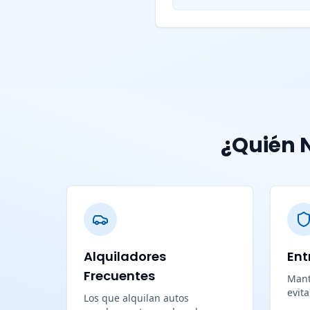
¿Quién N
Alquiladores
Ent
Frecuentes
Mant
evit
Los que alquilan autos