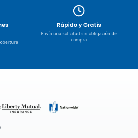
nes
Rápido y Gratis
Envía una solicitud sin obligación de
compra
cobertura
o