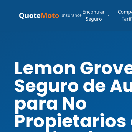
Encontrar
Comp
Quote
Moto
Insurance
Seguro
Tari
Lemon Grov
Seguro de A
para No
Propietarios