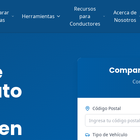
Recursos
arar
Acerca de
Herramientas
para
fas
Nosotros
Conductores
e
Compara
uto
Com
Código Postal
 en
Tipo de Vehículo