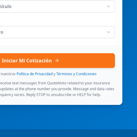
hículo
ro
Iniciar Mi Cotización
s nuestros
Política de Privacidad
y
Términos y Condiciones
 receive text messages from QuoteMoto related to your insurance
 updates at the phone number you provide. Message and data rates
quency varies. Reply STOP to unsubscribe or HELP for help.