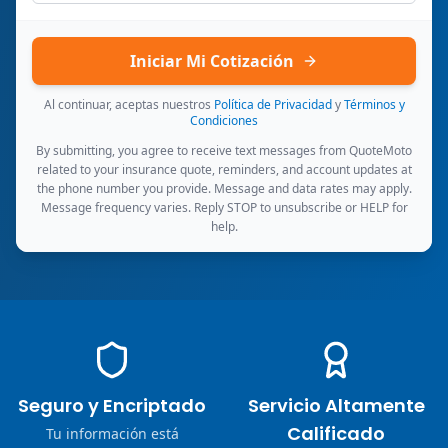
Iniciar Mi Cotización
Al continuar, aceptas nuestros
Política de Privacidad
y
Términos y
Condiciones
By submitting, you agree to receive text messages from QuoteMoto
related to your insurance quote, reminders, and account updates at
the phone number you provide. Message and data rates may apply.
Message frequency varies. Reply STOP to unsubscribe or HELP for
help.
Seguro y Encriptado
Servicio Altamente
Calificado
Tu información está