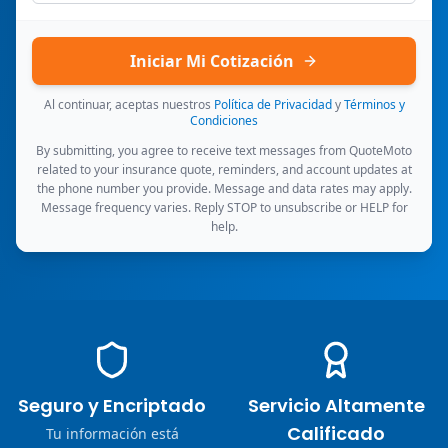
Iniciar Mi Cotización
Al continuar, aceptas nuestros
Política de Privacidad
y
Términos y
Condiciones
By submitting, you agree to receive text messages from QuoteMoto
related to your insurance quote, reminders, and account updates at
the phone number you provide. Message and data rates may apply.
Message frequency varies. Reply STOP to unsubscribe or HELP for
help.
Seguro y Encriptado
Servicio Altamente
Calificado
Tu información está