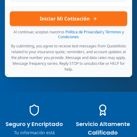
Iniciar Mi Cotización
Al continuar, aceptas nuestros
Política de Privacidad
y
Términos y
Condiciones
By submitting, you agree to receive text messages from QuoteMoto
related to your insurance quote, reminders, and account updates at
the phone number you provide. Message and data rates may apply.
Message frequency varies. Reply STOP to unsubscribe or HELP for
help.
Seguro y Encriptado
Servicio Altamente
Calificado
Tu información está