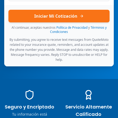
Iniciar Mi Cotización
Al continuar, aceptas nuestros
Política de Privacidad
y
Términos y
Condiciones
By submitting, you agree to receive text messages from QuoteMoto
related to your insurance quote, reminders, and account updates at
the phone number you provide. Message and data rates may apply.
Message frequency varies. Reply STOP to unsubscribe or HELP for
help.
Seguro y Encriptado
Servicio Altamente
Calificado
Tu información está