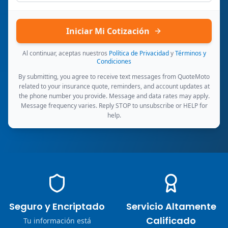
Iniciar Mi Cotización
Al continuar, aceptas nuestros
Política de Privacidad
y
Términos y
Condiciones
By submitting, you agree to receive text messages from QuoteMoto
related to your insurance quote, reminders, and account updates at
the phone number you provide. Message and data rates may apply.
Message frequency varies. Reply STOP to unsubscribe or HELP for
help.
Seguro y Encriptado
Servicio Altamente
Calificado
Tu información está