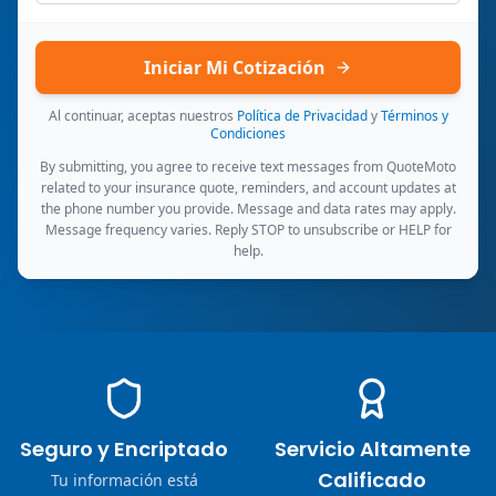
Iniciar Mi Cotización
Al continuar, aceptas nuestros
Política de Privacidad
y
Términos y
Condiciones
By submitting, you agree to receive text messages from QuoteMoto
related to your insurance quote, reminders, and account updates at
the phone number you provide. Message and data rates may apply.
Message frequency varies. Reply STOP to unsubscribe or HELP for
help.
Seguro y Encriptado
Servicio Altamente
Calificado
Tu información está