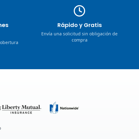
nes
Rápido y Gratis
Envía una solicitud sin obligación de
compra
cobertura
o