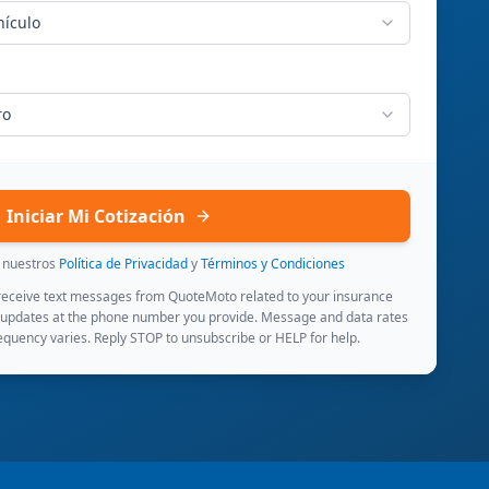
hículo
ro
Iniciar Mi Cotización
s nuestros
Política de Privacidad
y
Términos y Condiciones
 receive text messages from QuoteMoto related to your insurance
 updates at the phone number you provide. Message and data rates
quency varies. Reply STOP to unsubscribe or HELP for help.