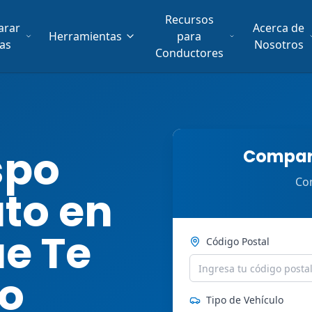
Recursos
arar
Acerca de
Herramientas
para
fas
Nosotros
Conductores
spo
Compara
Com
to en
ue Te
Código Postal
ro
Tipo de Vehículo