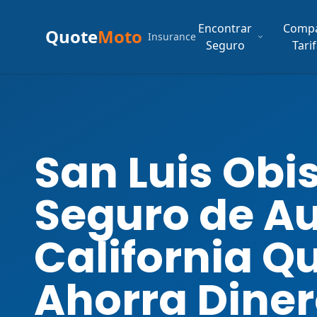
Encontrar
Comp
Quote
Moto
Insurance
Seguro
Tari
San Luis Obi
Seguro de Au
California Q
Ahorra Dine