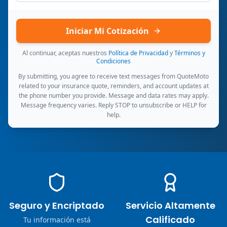
Iniciar Mi Cotización
Al continuar, aceptas nuestros
Política de Privacidad
y
Términos y
Condiciones
By submitting, you agree to receive text messages from QuoteMoto
related to your insurance quote, reminders, and account updates at
the phone number you provide. Message and data rates may apply.
Message frequency varies. Reply STOP to unsubscribe or HELP for
help.
Seguro y Encriptado
Servicio Altamente
Calificado
Tu información está