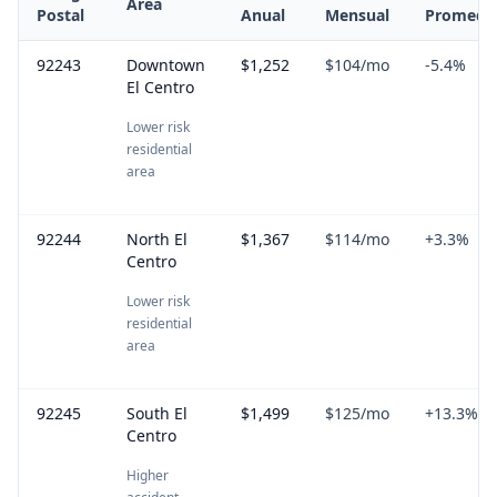
Area
Postal
Anual
Mensual
Promedi
92243
Downtown
$1,252
$104
/mo
-5.4
%
El Centro
Lower risk
residential
area
92244
North El
$1,367
$114
/mo
+
3.3
%
Centro
Lower risk
residential
area
92245
South El
$1,499
$125
/mo
+
13.3
%
Centro
Higher