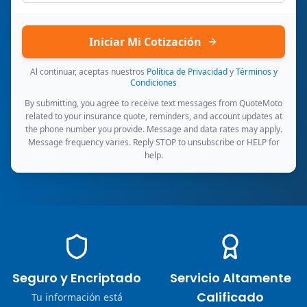
Iniciar Mi Cotización
Al continuar, aceptas nuestros
Política de Privacidad
y
Términos y
Condiciones
By submitting, you agree to receive text messages from QuoteMoto
related to your insurance quote, reminders, and account updates at
the phone number you provide. Message and data rates may apply.
Message frequency varies. Reply STOP to unsubscribe or HELP for
help.
Seguro y Encriptado
Servicio Altamente
Calificado
Tu información está