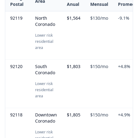
Area
Postal
Anual
Mensual
Promedi
92119
North
$1,564
$130
/mo
-9.1
%
Coronado
Lower risk
residential
area
92120
South
$1,803
$150
/mo
+
4.8
%
Coronado
Lower risk
residential
area
92118
Downtown
$1,805
$150
/mo
+
4.9
%
Coronado
Lower risk