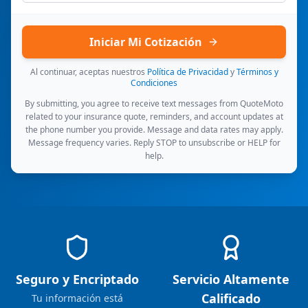
Iniciar Mi Cotización
Al continuar, aceptas nuestros
Política de Privacidad
y
Términos y
Condiciones
By submitting, you agree to receive text messages from QuoteMoto
related to your insurance quote, reminders, and account updates at
the phone number you provide. Message and data rates may apply.
Message frequency varies. Reply STOP to unsubscribe or HELP for
help.
Seguro y Encriptado
Servicio Altamente
Calificado
Tu información está