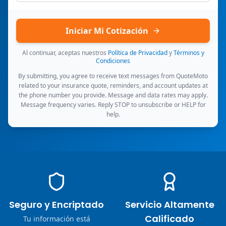
Iniciar Mi Cotización
Al continuar, aceptas nuestros
Política de Privacidad
y
Términos y
Condiciones
By submitting, you agree to receive text messages from QuoteMoto
related to your insurance quote, reminders, and account updates at
the phone number you provide. Message and data rates may apply.
Message frequency varies. Reply STOP to unsubscribe or HELP for
help.
Seguro y Encriptado
Servicio Altamente
Calificado
Tu información está