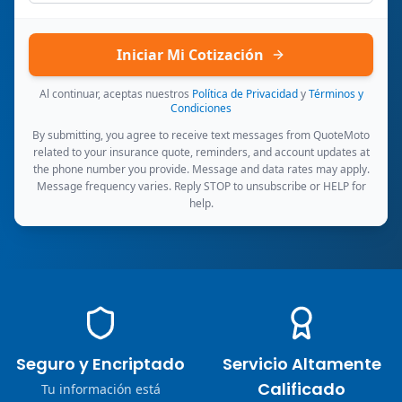
Iniciar Mi Cotización
Al continuar, aceptas nuestros
Política de Privacidad
y
Términos y
Condiciones
By submitting, you agree to receive text messages from QuoteMoto
related to your insurance quote, reminders, and account updates at
the phone number you provide. Message and data rates may apply.
Message frequency varies. Reply STOP to unsubscribe or HELP for
help.
Seguro y Encriptado
Servicio Altamente
Calificado
Tu información está